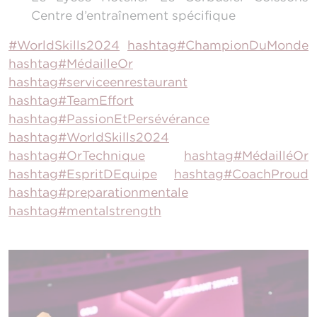
Centre d’entraînement spécifique
#WorldSkills2024
hashtag#ChampionDuMonde
hashtag#MédailleOr
hashtag#serviceenrestaurant
hashtag#TeamEffort
hashtag#PassionEtPersévérance
hashtag#WorldSkills2024
hashtag#OrTechnique
hashtag#MédailléOr
hashtag#EspritDEquipe
hashtag#CoachProud
hashtag#preparationmentale
hashtag#mentalstrength