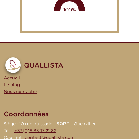
100
%
QUALLISTA
Accueil
Le blog
Nous contacter
Coordonnées
Siège : 10 rue du stade - 57470 - Guenviller
Tél. :
+33(0)6 83 17 21 82
Courriel :
contact@quallista.com